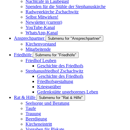
Nachtcafe in Laubegast
Spenden für die Stühle der Stephanuskirche
Radwegekirche Zschachwitz
Selbst Mitwirken!
Newsletter
(current)
YouTube-Kanal
WhatsApp-Kanal
Ansprechpartner
Submenu for "Ansprechpartner"
Kirchenvorstand
Mitarbeitende
Friedhöfe
Submenu for "Friedhöfe"
Friedhof Leuben
Geschichte des Friedhofs
Stephanusfriedhof Zschachwitz
Geschichte des Friedhofs
Friedhofsgestaltung
Kriegsgräber
Gedenkstätte ungeborenes Leben
Rat & Hilfe
Submenu for "Rat & Hilfe"
Seelsorge und Beratung
Taufe
Trauung
Beerdigung
Kircheneintritt
Vorgaben für Plakate