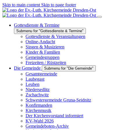
Skip to main content
Skip to page footer
Gottesdienste & Termine
Submenu for "Gottesdienste & Termine"
Gottesdienste & Veranstaltungen
Online-Andacht
Singen & Musizieren
Kinder & Familien
Gemeindegruppen
Freizeiten / Rüstzeiten
Die Gemeinde
Submenu for "Die Gemeinde"
Gesamtgemeinde
Laubegast
Leuben
Niedersedlitz
Zschachwitz
Schwestergemeinde Gruna-Seidnitz
Konfirmanden
Kirchenmusik
Der Kirchenvorstand informiert
KV-Wahl 2026
Gemeindeboten-Archiv