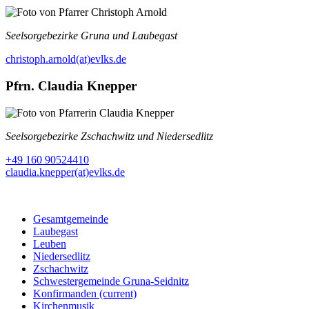
Seelsorgebezirke Gruna und Laubegast
christoph.arnold(at)evlks.de
Pfrn. Claudia Knepper
Seelsorgebezirke Zschachwitz und Niedersedlitz
+49 160 90524410
claudia.knepper(at)evlks.de
Gesamtgemeinde
Laubegast
Leuben
Niedersedlitz
Zschachwitz
Schwestergemeinde Gruna-Seidnitz
Konfirmanden
(current)
Kirchenmusik