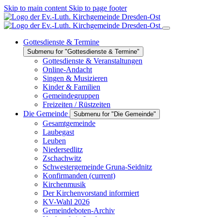
Skip to main content
Skip to page footer
Gottesdienste & Termine
Submenu for "Gottesdienste & Termine"
Gottesdienste & Veranstaltungen
Online-Andacht
Singen & Musizieren
Kinder & Familien
Gemeindegruppen
Freizeiten / Rüstzeiten
Die Gemeinde
Submenu for "Die Gemeinde"
Gesamtgemeinde
Laubegast
Leuben
Niedersedlitz
Zschachwitz
Schwestergemeinde Gruna-Seidnitz
Konfirmanden
(current)
Kirchenmusik
Der Kirchenvorstand informiert
KV-Wahl 2026
Gemeindeboten-Archiv