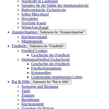
Nachtcafe in Laubegast
Spenden für die Stühle der Stephanuskirche
Radwegekirche Zschachwitz
Selbst Mitwirken!
Newsletter
YouTube-Kanal
WhatsApp-Kanal
Ansprechpartner
Submenu for "Ansprechpartner"
Kirchenvorstand
Mitarbeitende
Friedhöfe
Submenu for "Friedhöfe"
Friedhof Leuben
Geschichte des Friedhofs
Stephanusfriedhof Zschachwitz
Geschichte des Friedhofs
Friedhofsgestaltung
Kriegsgräber
Gedenkstätte ungeborenes Leben
Rat & Hilfe
Submenu for "Rat & Hilfe"
Seelsorge und Beratung
Taufe
Trauung
Beerdigung
Kircheneintritt
Vorgaben für Plakate