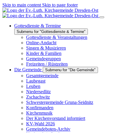
Skip to main content
Skip to page footer
Gottesdienste & Termine
Submenu for "Gottesdienste & Termine"
Gottesdienste & Veranstaltungen
Online-Andacht
Singen & Musizieren
Kinder & Familien
Gemeindegruppen
Freizeiten / Rüstzeiten
Die Gemeinde
Submenu for "Die Gemeinde"
Gesamtgemeinde
Laubegast
Leuben
Niedersedlitz
Zschachwitz
Schwestergemeinde Gruna-Seidnitz
Konfirmanden
Kirchenmusik
Der Kirchenvorstand informiert
KV-Wahl 2026
Gemeindeboten-Archiv