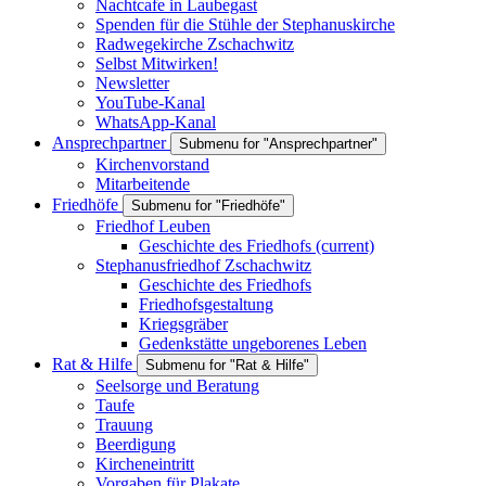
Nachtcafe in Laubegast
Spenden für die Stühle der Stephanuskirche
Radwegekirche Zschachwitz
Selbst Mitwirken!
Newsletter
YouTube-Kanal
WhatsApp-Kanal
Ansprechpartner
Submenu for "Ansprechpartner"
Kirchenvorstand
Mitarbeitende
Friedhöfe
Submenu for "Friedhöfe"
Friedhof Leuben
Geschichte des Friedhofs
(current)
Stephanusfriedhof Zschachwitz
Geschichte des Friedhofs
Friedhofsgestaltung
Kriegsgräber
Gedenkstätte ungeborenes Leben
Rat & Hilfe
Submenu for "Rat & Hilfe"
Seelsorge und Beratung
Taufe
Trauung
Beerdigung
Kircheneintritt
Vorgaben für Plakate